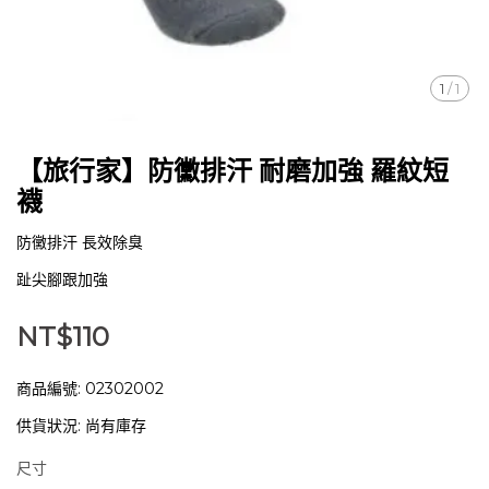
1
/
1
【旅行家】防黴排汗 耐磨加強 羅紋短
襪
防黴排汗 長效除臭
趾尖腳跟加強
NT$110
商品編號:
02302002
供貨狀況:
尚有庫存
尺寸