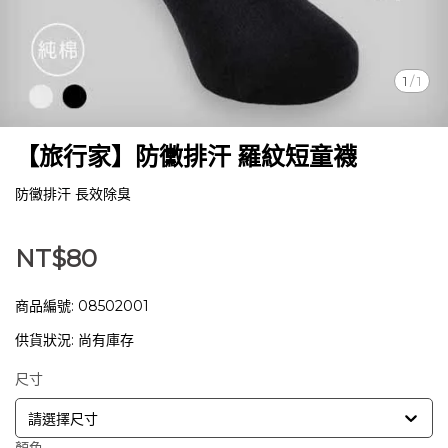
1
/
1
【旅行家】防黴排汗 羅紋短童襪
防黴排汗 長效除臭
NT$80
商品編號:
08502001
供貨狀況:
尚有庫存
尺寸
請選擇尺寸