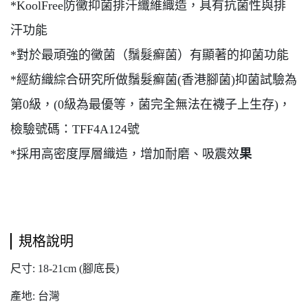
*KoolFree防黴抑菌排汗纖維織造，具有抗菌性與排
汗功能
*對於最頑強的黴菌（鬚髮癬菌）有顯著的抑菌功能
*經紡織綜合研究所做鬚髮癬菌(香港腳菌)抑菌試驗為
第0級，
(0級為最優等，菌完全無法在襪子上生存)，
檢驗號碼：TFF4A124號
*採用高密度厚層織造，增加耐磨、吸震效
果
規格說明
尺寸: 18-21cm (腳底長)
產地: 台灣