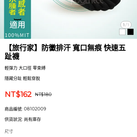
1
/
1
【旅行家】防黴排汗 寬口無痕 快速五
趾襪
輕彈力 大口徑 零束縛
隱藏分趾 輕鬆穿脫
NT$162
NT$180
商品編號:
08102009
供貨狀況:
尚有庫存
尺寸