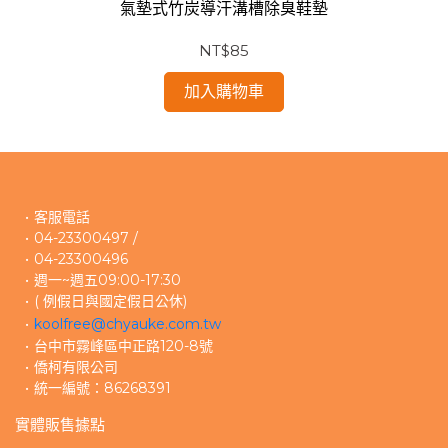
氣墊式竹炭導汗溝槽除臭鞋墊
NT$85
加入購物車
客服電話
04-23300497 /
04-23300496 
週一~週五09:00-17:30
( 例假日與國定假日公休)
koolfree@chyauke.com.tw
台中市霧峰區中正路120-8號
僑柯有限公司
統一編號：86268391
實體販售據點