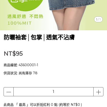
1
/
1
防曬袖套│包掌│透氣不沾膚
NT$95
商品編號:
43600001-1
供貨狀況:
尚有庫存 78
此商品 「 最高 」可以折抵紅利
0
點 (約等於
NT$0
)