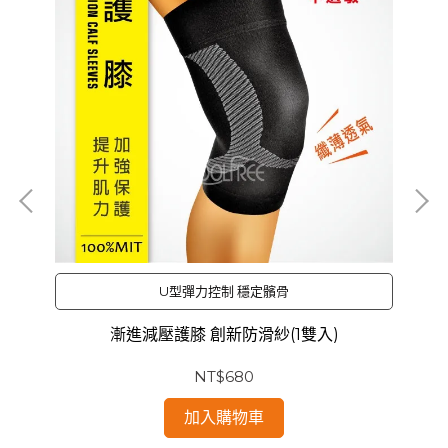
U型彈力控制 穩定髕骨
漸進減壓護膝 創新防滑紗(1雙入)
NT$680
加入購物車