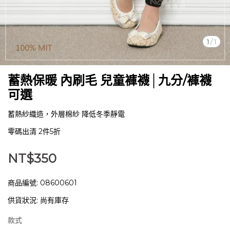
1
/
1
蓄熱保暖 內刷毛 兒童褲襪│九分/褲襪
可選
蓄熱紗織造，外層棉紗 降低冬季靜電
零碼出清 2件5折
NT$350
商品編號:
08600601
供貨狀況:
尚有庫存
款式