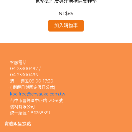
氣墊式竹炭導汗溝槽除臭鞋墊
NT$85
加入購物車
客服電話
04-23300497 /
04-23300496 
週一~週五09:00-17:30
( 例假日與國定假日公休)
koolfree@chyauke.com.tw
台中市霧峰區中正路120-8號
僑柯有限公司
統一編號：86268391
實體販售據點