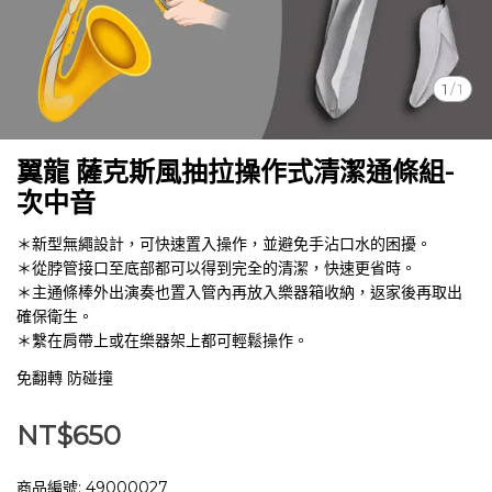
1
/
1
翼龍 薩克斯風抽拉操作式清潔通條組-
次中音
＊新型無繩設計，可快速置入操作，並避免手沾口水的困擾。
＊從脖管接口至底部都可以得到完全的清潔，快速更省時。
＊主通條棒外出演奏也置入管內再放入樂器箱收納，返家後再取出
確保衛生。
＊繫在肩帶上或在樂器架上都可輕鬆操作。
免翻轉 防碰撞
NT$650
商品編號:
49000027