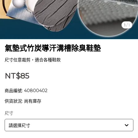
1
/
1
氣墊式竹炭導汗溝槽除臭鞋墊
尺寸任意裁剪，適合各種鞋款
NT$85
商品編號:
40800402
供貨狀況:
尚有庫存
尺寸
請選擇尺寸