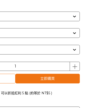
立即購買
 」可以折抵紅利
5
點 (約等於
NT$5
)