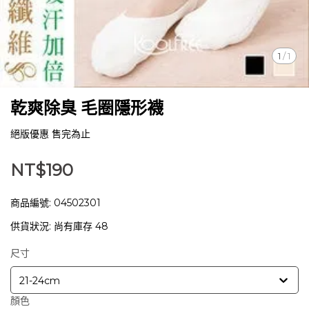
1
/
1
乾爽除臭 毛圈隱形襪
絕版優惠 售完為止
NT$190
商品編號:
04502301
供貨狀況:
尚有庫存 48
尺寸
21-24cm
顏色