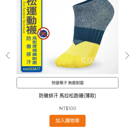
快速導汗 無痕耐磨
防黴排汗 馬拉松跑襪(薄款)
NT$100
加入購物車