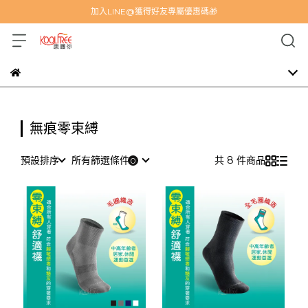
加入LINE@獲得好友專屬優惠碼🎁
無痕零束縛
預設排序
所有篩選條件
共 8 件商品