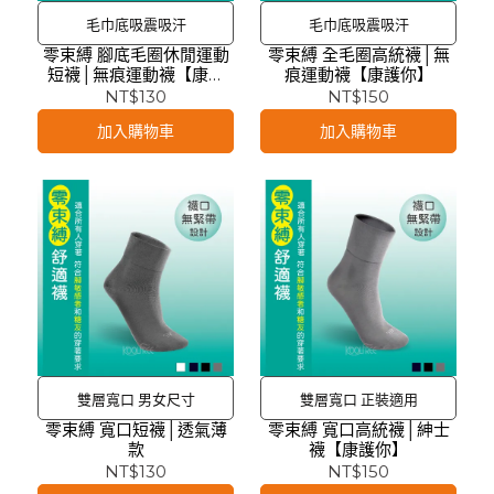
毛巾底吸震吸汗
毛巾底吸震吸汗
零束縛 腳底毛圈休閒運動
零束縛 全毛圈高統襪│無
短襪│無痕運動襪【康護
痕運動襪【康護你】
你】
NT$130
NT$150
加入購物車
加入購物車
雙層寬口 男女尺寸
雙層寬口 正裝適用
零束縛 寬口短襪│透氣薄
零束縛 寬口高統襪│紳士
款
襪【康護你】
NT$130
NT$150